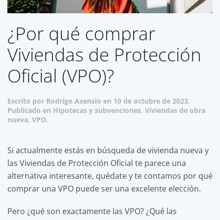
¿Por qué comprar
Viviendas de Protección
Oficial (VPO)?
Escrito por
Rodrigo Asensio
en
10 de octubre de 2023
.
Publicado en
Hipotecas y subvenciones
,
Viviendas de obra
nueva
,
VPO
.
Si actualmente estás en búsqueda de vivienda nueva y
las Viviendas de Protección Oficial te parece una
alternativa interesante, quédate y te contamos por qué
comprar una VPO puede ser una excelente elección.
Pero ¿qué son exactamente las VPO? ¿Qué las