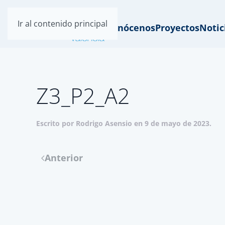
Ir al contenido principal
Conócenos
Proyectos
Notic
Z3_P2_A2
Escrito por
Rodrigo Asensio
en
9 de mayo de 2023
.
Anterior